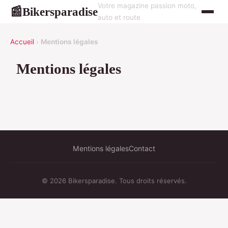
Votre magazine passion moto,
Bikersparadise
📰
auto et route
Accueil
›
Mentions légales
Mentions légales
Mentions légales
Contact
© 2026 Bikersparadise. Tous droits réservés.