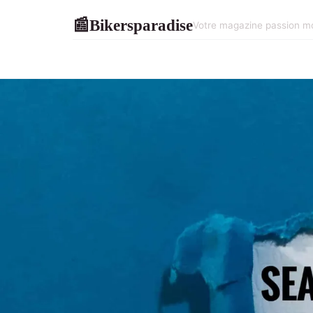
Bikersparadise
📰
Votre magazine passion mo