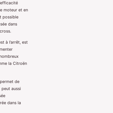
efficacité
le moteur et en
st possible
lisée dans
cross.
t à l’arrêt, est
gmenter
e nombreux
omme la Citroën
i permet de
, peut aussi
sée
grée dans la