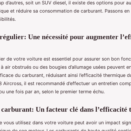
d’autres, soit un SUV diesel, il existe des options pour 
 Aircross?
mique et réduire sa consommation de carburant. Passons en
bilités.
 régulier: Une nécessité pour augmenter l’ef
lier de votre voiture est essentiel pour assurer son bon fo
es à air obstrués ou des bougies d’allumage usées peuvent e
icace du carburant, réduisant ainsi l’efficacité thermique 
3 Aircross, il est recommandé d’effectuer un entretien comp
u une fois par an, selon le premier terme échu.
 carburant: Un facteur clé dans l’efficacité
 vous utilisez dans votre voiture peut avoir un impact signi
rmique de son moteur. Les carburants de haute qualité conti