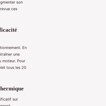
augmenter son
 revue ces
ficacité
nctionnement. En
ntraîner une
du moteur. Pour
let tous les 20
 thermique
ficatif sur
ennent