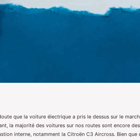
stent pour
 doute que la voiture électrique a pris le dessus sur le mar
nt, la majorité des voitures sur nos routes sont encore des
é thermique d'un
tion interne, notamment la Citroën C3 Aircross. Bien que c