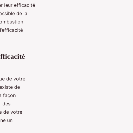
 leur efficacité
ossible de la
combustion
’efficacité
fficacité
que de votre
 existe de
a façon
r des
e de votre
gne un