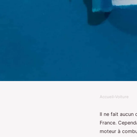
Accueil
›
Voiture
VOITURE
Quelles solutions exi
Il ne fait aucun
France. Cependa
augmenter l'efficacit
moteur à combus