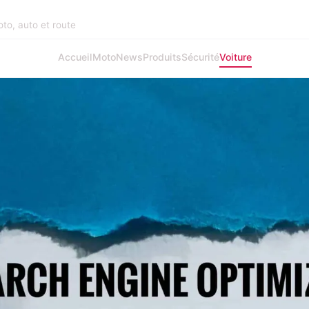
to, auto et route
Accueil
Moto
News
Produits
Sécurité
Voiture