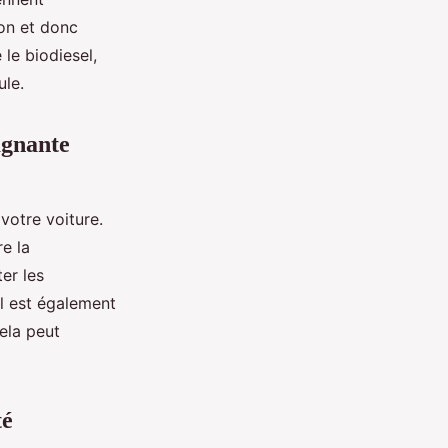
on et donc
 le biodiesel,
ule.
agnante
votre voiture.
e la
er les
Il est également
ela peut
té