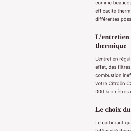
comme beaucoup 
moteur de Citroën C3
efficacité ther
différentes possi
Julia
•
8 avril 2024
•
6 min de lecture
L’entretien
thermique
L’entretien régu
effet, des filtr
combustion ineff
votre Citroën C
000 kilomètres o
Le choix du
Le carburant que
l’efficacité the